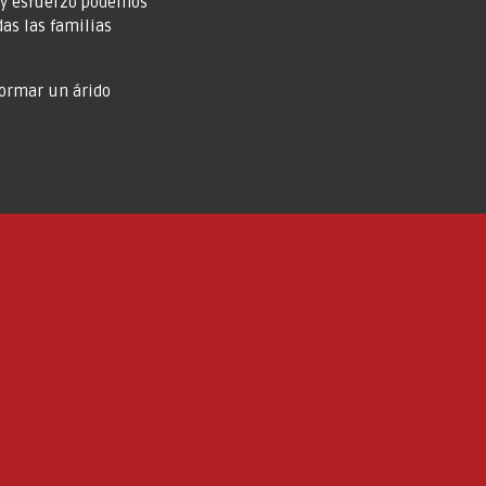
o y esfuerzo podemos
das las familias
formar un árido