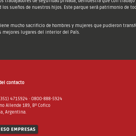
los trabajadores de seguridad privada, demuestra que con trabaj
d los sueños de nuestros hijos. Este parque será patrimonio de to
tiene mucho sacrificio de hombres y mujeres que pudieron trans
 mejores lugares del interior del País.
del contacto
 351) 4715924 · 0800-888-5924
no Allende 189, Bº Cofico
a, Argentina.